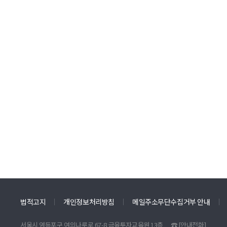
법적고지
개인정보처리방침
메일주소무단수집거부 안내
서울시 영등포구 여의나루로 67-8 금융투자교육원 13층
☎
[안내전화]