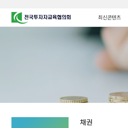
최신콘텐츠
알고 투자하면
찾아가는 군장병 금
꿈이 커집니다
찾아가는 연금ᆞ자산
금융투자 HOWTO
KOREA COUNCIL FOR
INVESTOR EDUCATION
군장병 금융투자 아
MZ 머니 헌터스
자립준비청년을 위한 든
투자&세테크 Know
1:1 자산관리법
채권