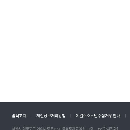
법적고지
개인정보처리방침
메일주소무단수집거부 안내
서울시 영등포구 여의나루로 67-8 금융투자교육원 13층
☎
[안내전화]