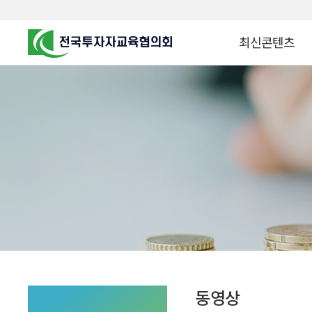
최신콘텐츠
알고 투자하면
찾아가는 군장병 금
꿈이 커집니다
찾아가는 연금ᆞ자산
금융투자 HOWTO
KOREA COUNCIL FOR
INVESTOR EDUCATION
군장병 금융투자 아
MZ 머니 헌터스
자립준비청년을 위한 든
투자&세테크 Know
1:1 자산관리법
동영상