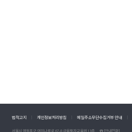
법적고지
개인정보처리방침
메일주소무단수집거부 안내
서울시 영등포구 여의나루로 67-8 금융투자교육원 13층
☎
[안내전화]