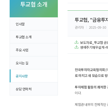
투자 이야기
투교협 소개
실전투자 Insight
투교협, "금융투자체
인사말
관리자
2025-09-30
투교협 소개
보도자료_투교협 금융
생애주기재무설계-레트
주요 사업
오시는 길
전국투자자교육협의회
(
로 마치고 새 모습으로 
공지사항
투자체험 활동의 쾌적한 
상담 연락처
이다.
체험관 내부의 전체적인