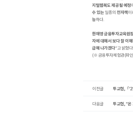
지털웹북도 제공될 예정
수 있는
일종의
전자책
이
능
하다.
한재영 금융투자교육원
자에 대해서 보다 잘 이
급해 나가겠다
“고 밝혔다
(※ 금융투자체험관(파인낸셜
이전글
투교협,「‘
다음글
투교협, “온