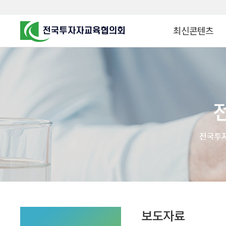
최신콘텐츠
알고 투자하면
찾아가는 군장병 금
꿈이 커집니다
찾아가는 연금ᆞ자산
금융투자 HOWTO
KOREA COUNCIL FOR
INVESTOR EDUCATION
군장병 금융투자 아
MZ 머니 헌터스
자립준비청년을 위한 든
투자&세테크 Know
1:1 자산관리법
보도자료