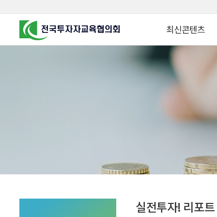
최신콘텐츠
알고 투자하면
찾아가는 군장병 금
꿈이 커집니다
찾아가는 연금ᆞ자산
금융투자 HOWTO
KOREA COUNCIL FOR
INVESTOR EDUCATION
군장병 금융투자 아
MZ 머니 헌터스
자립준비청년을 위한 든
투자&세테크 Know
1:1 자산관리법
실전투자! 리포트