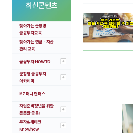
투자 이야기
최신콘텐츠
실전투자 Insight
찾아가는 군장병
금융투자교육
찾아가는 연금ᆞ자산
관리 교육
금융투자 HOWTO
군장병 금융투자
아카데미
MZ 머니 헌터스
자립준비청년을 위한
든든한 금융!
투자&세테크
Knowhow