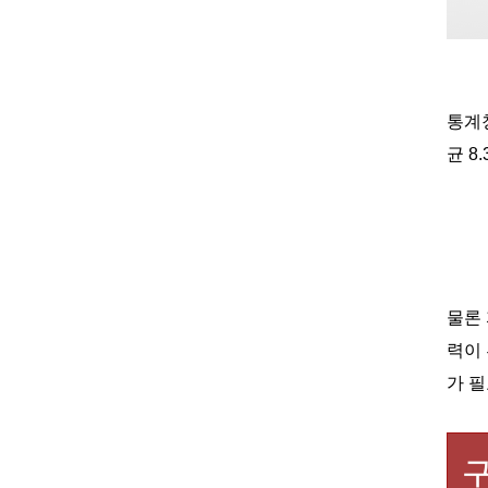
통계
균
8.
물론
력이
가 