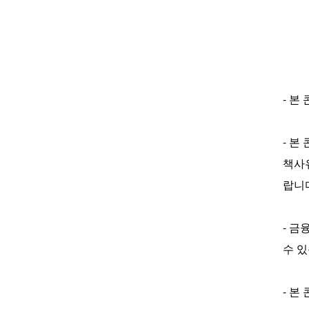
- 본
- 본
책사
랍니
- 금
수 있
- 본