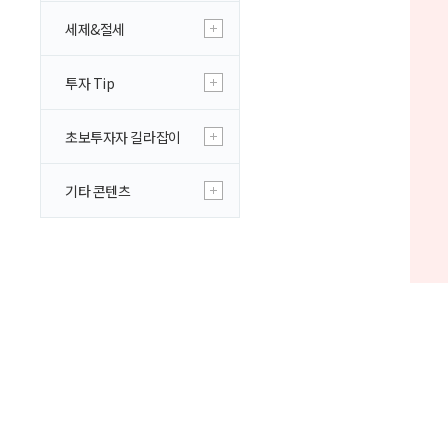
세제&절세
투자 Tip
초보투자자 길라잡이
기타 콘텐츠