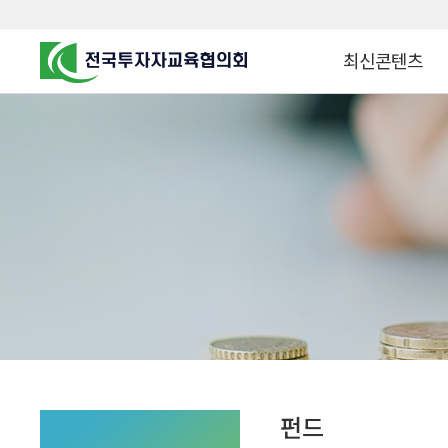
최신콘텐츠
알고 투자하면
찾아가는 군장병 금
꿈이 커집니다
찾아가는 연금ᆞ자산
금융투자 HOWTO
KOREA COUNCIL FOR
INVESTOR EDUCATION
군장병 금융투자 아
MZ 머니 헌터스
자립준비청년을 위한 든
투자&세테크 Know
1:1 자산관리법
펀드