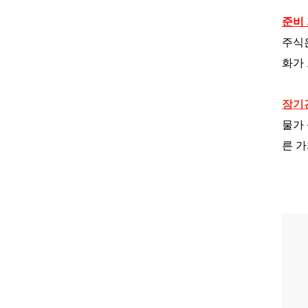
준비
주식
화가
장기
물가
른 