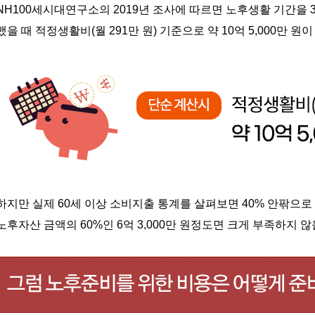
NH100
세시대연구소의
2019
년 조사에 따르면 노후생활 기간을
했을 때 적정생활비
(
월
291
만 원
)
기준으로 약
10
억
5,000
만 원이
하지만 실제
60
세 이상 소비지출 통계를 살펴보면
40%
안팎으로 
노후자산 금액의
60%
인
6
억
3,000
만 원정도면 크게 부족하지 않