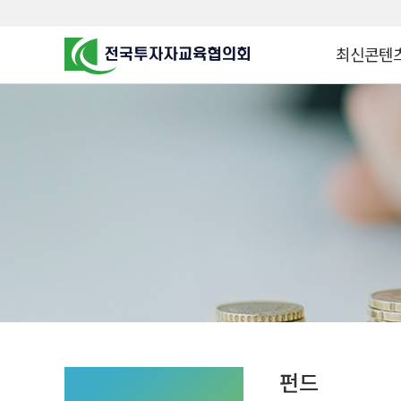
최신콘텐
알고 투자하면
찾아가는 군장
꿈이 커집니다
찾아가는 연금
금융투자 HO
KOREA COUNCIL FOR
INVESTOR EDUCATION
군장병 금융투
MZ 머니 헌터
자립준비청년을 
투자&세테크 
1:1 자산관리
펀드