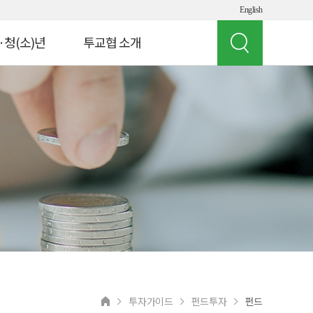
English
·청(소)년
투교협 소개
인사말
 빌리지
투교협 소개
게임 체험
주요 사업
여의도 경제버스
오시는 길
뮤지컬 '아임유'
공지사항
청소년
상담 연락처
교원연수
 실험실
투자가이드
펀드투자
펀드