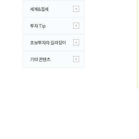
세제&절세
투자 Tip
초보투자자 길라잡이
기타 콘텐츠