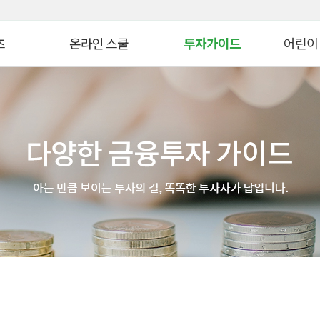
대메뉴 바로가기
본문 바로가기
츠
온라인 스쿨
투자가이드
어린이
병 금융투자교육
연금 스쿨
생애자산관리
늘봄교육
ᆞ자산 관리 교육
ETF 스쿨
증권투자
파이낸셜
WTO
생애자산관리스쿨
펀드투자
모의투자
자 아카데미
대체투자스쿨
연금관리
꿈꾸는 
스
파생상품스쿨
세제&절세
금융투자 
시니어 디지털 금융스쿨
투자 Tip
어린이&
위한 든든한 금융!
Knowhow
초보투자자 길라잡이
온라인 
법
기타 콘텐츠
금융투자