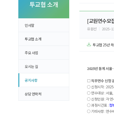
투자 이야기
투교협 소개
실전투자 Insi
[교원연수모집
인사말
유원선
2025-1
투교협 소개
투교협 25년 
주요 사업
오시는 길
2025년 동계 서
공지사항
□ 직무연수 신청 
○ 신청시작 : 2025
○ 연수대상 : 서울
상담 연락처
○ 신청인원 : 각 연
○ 과정시간표 :
첨
○ 기타사항 : 연수