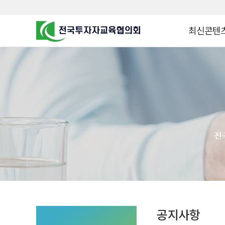
최신콘텐
알고 투자하면
찾아가는 군장
꿈이 커집니다
찾아가는 연금
금융투자 HO
KOREA COUNCIL FOR
INVESTOR EDUCATION
군장병 금융투
MZ 머니 헌터
자립준비청년을 
투자&세테크 
1:1 자산관리
공지사항