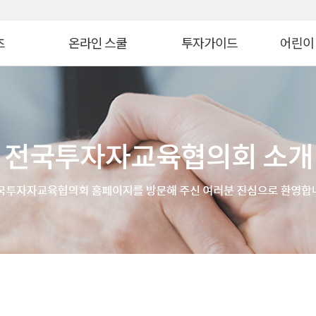
대메뉴 바로가기
본문 바로가기
츠
온라인 스쿨
투자가이드
어린이
병 금융투자교육
연금 스쿨
생애자산관리
늘봄교육
ᆞ자산 관리 교육
ETF 스쿨
증권투자
파이낸셜
WTO
생애자산관리스쿨
펀드투자
모의투자
자 아카데미
대체투자스쿨
연금관리
꿈꾸는 
스
파생상품스쿨
세제&절세
금융투자 
시니어 디지털 금융스쿨
투자 Tip
어린이&
위한 든든한 금융!
Knowhow
초보투자자 길라잡이
온라인 
법
기타 콘텐츠
금융투자