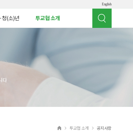
English
·청(소)년
투교협 소개
인사말
 빌리지
투교협 소개
게임 체험
주요 사업
여의도 경제버스
오시는 길
뮤지컬 '아임유'
공지사항
청소년
상담 연락처
교원연수
 실험실
투교협 소개
공지사항