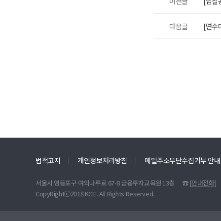
이전글
[입찰
다음글
[연수
법적고지
개인정보처리방침
메일주소무단수집거부 안내
서울시 영등포구 여의나루로 67-8 금융투자교육원 13층
☎
[안내전화]
CopyRightⓒ2018 KCIE. All Rights Reserved.