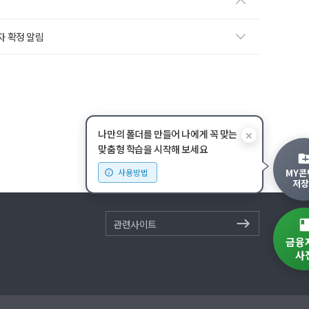
자 확정 알림
나만의 폴더를 만들어 나에게 꼭 맞는
✕
맞춤형 학습을 시작해 보세요
MY콘
사용방법
저장
관련사이트
금융
사