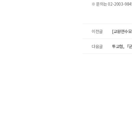
※ 문의는 02-2003-9
이전글
[교원연수모
다음글
투교협, 『