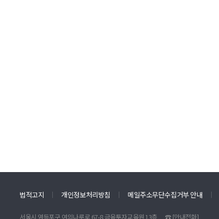
법적고지
개인정보처리방침
메일주소무단수집거부 안내
서울시 영등포구 여의나루로 67-8 금융투자교육원 13층
☎
[안내전화]