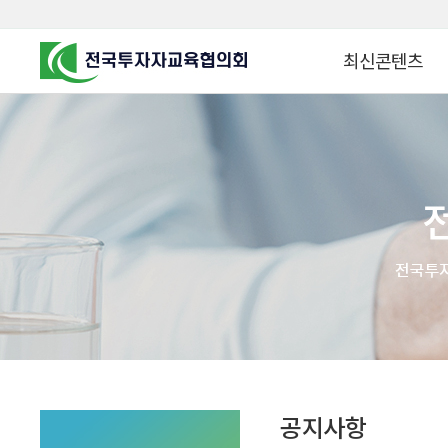
최신콘텐츠
알고 투자하면
찾아가는 군장병 금
꿈이 커집니다
찾아가는 연금ᆞ자산
금융투자 HOWTO
KOREA COUNCIL FOR
INVESTOR EDUCATION
군장병 금융투자 아
MZ 머니 헌터스
자립준비청년을 위한 든
투자&세테크 Know
1:1 자산관리법
공지사항