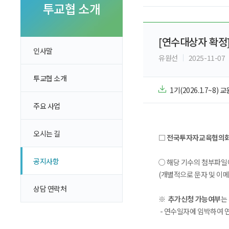
투자 이야기
투교협 소개
실전투자 Insight
[연수대상자 확정
인사말
유원선
2025-11-07
투교협 소개
1기(2026.1.7~8)
주요 사업
오시는 길
□ 전국투자자교육협의회에
공지사항
○ 해당 기수의 첨부파일
(개별적으로 문자 및 이
상담 연락처
※
추가신청 가능여부
는
- 연수일자에 임박하여 