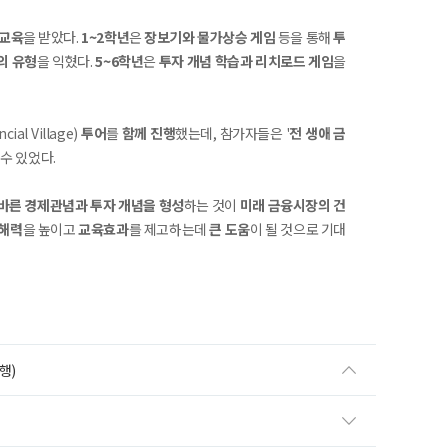
 교육
을 받았다.
1~2학년
은
장보기와 물가상승 게임
등을 통해
투
의 유형
을 익혔다.
5~6학년
은
투자 개념 학습과 리치로드 게임
을
ncial Village)
투어
를
함께 진행
했는데, 참가자들은 '
전 생애 금
수 있었다.
바른 경제관념과 투자 개념을 형성
하는 것이
미래 금융시장의 건
이해력
을 높이고
교육효과
를 제고하는데
큰 도움
이 될 것으로 기대
행)