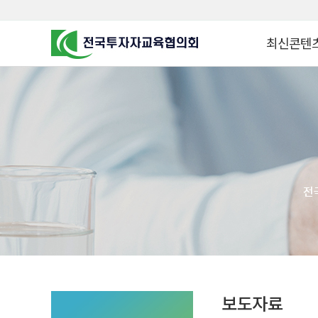
최신콘텐
알고 투자하면
찾아가는 군장
꿈이 커집니다
찾아가는 연금
금융투자 HO
KOREA COUNCIL FOR
INVESTOR EDUCATION
군장병 금융투
MZ 머니 헌터
자립준비청년을 
투자&세테크 
1:1 자산관리
보도자료