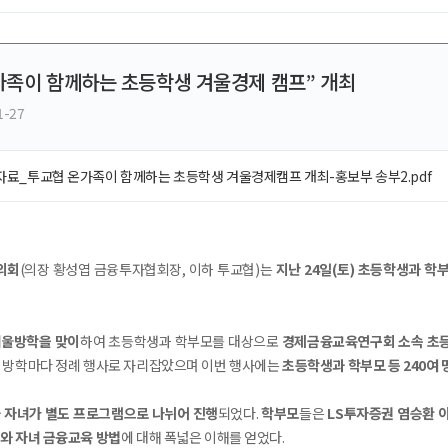
ght
 가족이 함께하는 초등학생 겨울경제 캠프” 개최
1-27
도자료_투교협 온가족이 함께하는 초등학생 겨울경제캠프 개최-홍보부 송부2.pdf
의회
(의장 황성엽 금융투자협회장, 이하 투교협)는
지난 24일(토) 초등학생과 학
겨울방학을 맞이
하여 초등학생과 학부모를 대상으로
경제금융교육연구회 소속 초
 방학마다 정례 행사로 자리잡았으며 이번 행사에는
초등학생과 학부모 등 240여 
 자녀가 별도 프로그램으로 나뉘어 진행
되었다.
학부모
들은
LS투자증권 염승환 
와 자녀 금융교육 방법
에 대해 폭넓은 이해를 얻었다.