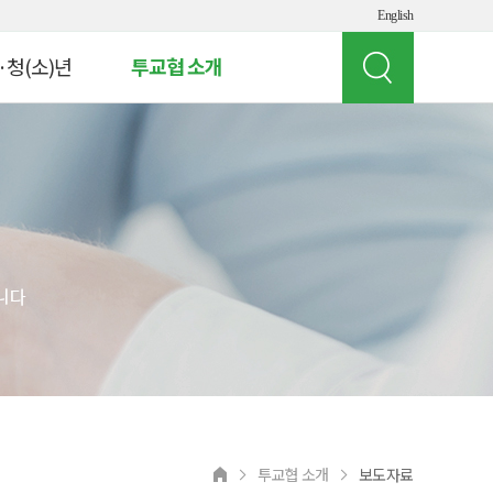
English
·청(소)년
투교협 소개
인사말
 빌리지
투교협 소개
게임 체험
주요 사업
여의도 경제버스
오시는 길
뮤지컬 '아임유'
공지사항
청소년
상담 연락처
교원연수
 실험실
투교협 소개
보도자료