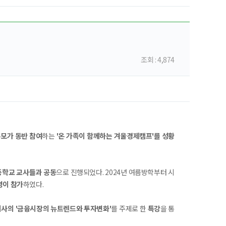
조회 : 4,874
부모가 동반 참여
하는
'온 가족이 함께하는 겨울경제캠프'를 성황
등학교 교사들과 공동
으로 진행되었다. 2024년 여름방학부터 시
명이 참가
하였다.
이사의 '금융시장의 뉴트렌드와 투자변화'
를 주제로 한
특강
을 통