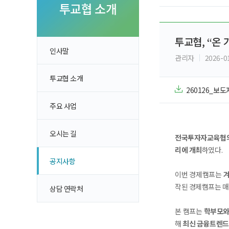
투자 이야기
투교협 소개
실전투자 Insi
투교협, “온
인사말
관리자
2026-0
투교협 소개
260126_보
주요 사업
오시는 길
전국투자자교육협
리에 개최
하였다.
공지사항
이번 경제캠프는
작된 경제캠프는 매
상담 연락처
본 캠프는
학부모와
해
최신 금융트렌드