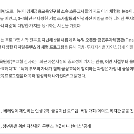
개반
으로 나뉘어
경제금융교육연구회 소속 초등교사들
의 지도 아래
체험형 눈높이
성
을 배웠고,
3~4학년
은
다양한 기업 조사활동과 인생역전 게임
을 통해 다양한
투자
아니라 삶의 다양한 가치
를 생각하는 시간을 가졌다.
는 프로그램 시작 전후로
지난해 9월 새롭게 리뉴얼 오픈한 금융투자체험관
(Fina
한 다양한 디지털콘텐츠와 체험 프로그램
을 통해 금융·투자지식을 자연스럽게 익힐 
육원장
(투교협 간사)은 "최근 자본시장의 중요성이 커지는 만큼,
어린 시절부터 올
중요
하다"며 "특히
부모와 자녀가 함께 금융교육에 참여하는 과정
은
가정 내 금융
교육프로그램을 더욱더 활성화해 나가겠다"
고 밝혔다.
, ‘베테랑이 제안하는 인생 2막, 금융자산 로드맵’ 특강 개최(여의도 복지관 공동 진
, 청년층을 위한 자산관리 콘텐츠 'MZ 머니 헌터스' 공개