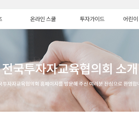
대메뉴 바로가기
본문 바로가기
츠
온라인 스쿨
투자가이드
어린이
병 금융투자교육
연금 스쿨
생애자산관리
늘봄교육
ᆞ자산 관리 교육
ETF 스쿨
증권투자
파이낸셜
WTO
생애자산관리스쿨
펀드투자
모의투자
자 아카데미
대체투자스쿨
연금관리
꿈꾸는 
스
파생상품스쿨
세제&절세
금융투자 
시니어 디지털 금융스쿨
투자 Tip
어린이&
위한 든든한 금융!
Knowhow
초보투자자 길라잡이
온라인 
법
기타 콘텐츠
금융투자