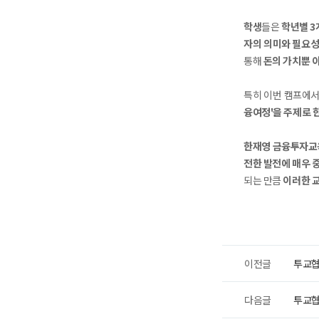
학생
들은
학년별 3
자의 의미와 필요
통해
돈의 가치뿐 
특히 이번 캠프에서
융여정'을 주제로 
한재영 금융투자교
전한 발전에 매우 
되는 만큼
이러한 
이전글
투교협
다음글
투교협