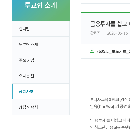
투자 이야기
투교협 소개
실전투자 Insight
금융투자를 쉽고 재미
인사말
관리자
2026-05-15
투교협 소개
260515_보도자료_
주요 사업
오시는 길
공지사항
투자자교육협의회(의장 
임유(I’m You)’
의
공연 
상담 연락처
‘금융투자’를 어렵고 딱
인 청소년 금융교육 콘텐