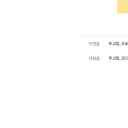
이전글
투교협, 초
다음글
투교협, 2