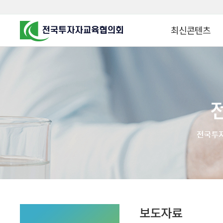
최신콘텐츠
알고 투자하면
찾아가는 군장병 금
꿈이 커집니다
찾아가는 연금ᆞ자산
금융투자 HOWTO
KOREA COUNCIL FOR
INVESTOR EDUCATION
군장병 금융투자 아
MZ 머니 헌터스
자립준비청년을 위한 든
투자&세테크 Know
1:1 자산관리법
보도자료