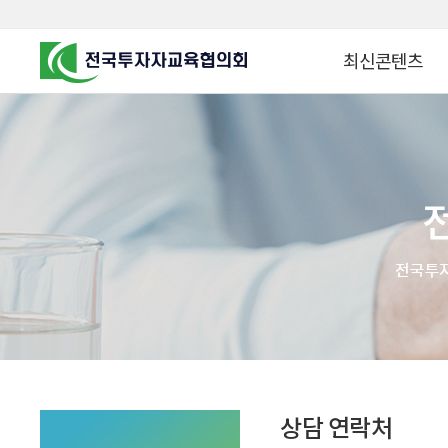
최신콘텐츠
알고 투자하면
찾아가는 군장병 금
꿈이 커집니다
찾아가는 연금ᆞ자산
금융투자 HOWTO
KOREA COUNCIL FOR
INVESTOR EDUCATION
군장병 금융투자 아
MZ 머니 헌터스
자립준비청년을 위한 든
투자&세테크 Know
1:1 자산관리법
상담 연락처