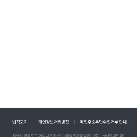
법적고지
개인정보처리방침
메일주소무단수집거부 안내
서울시 영등포구 여의나루로 67-8 금융투자교육원 13층
☎
[안내전화]