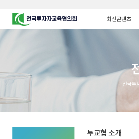
최신콘텐츠
알고 투자하면
찾아가는 군장병 금
꿈이 커집니다
찾아가는 연금ᆞ자산
금융투자 HOWTO
KOREA COUNCIL FOR
INVESTOR EDUCATION
군장병 금융투자 아
MZ 머니 헌터스
자립준비청년을 위한 든
투자&세테크 Know
1:1 자산관리법
투교협 소개