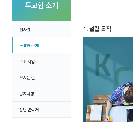
투자 이야기
투교협 소개
실전투자 Insight
1. 설립 목적
인사말
투교협 소개
주요 사업
오시는 길
공지사항
상담 연락처