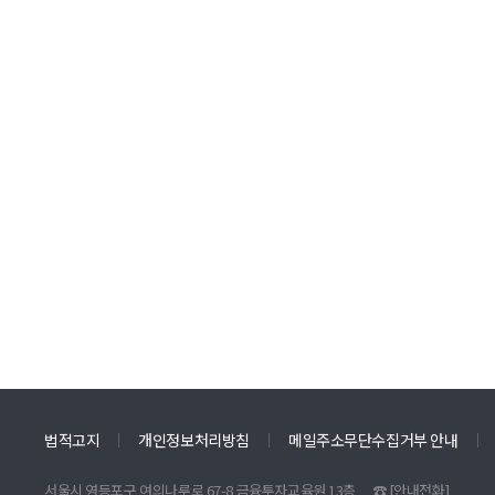
법적고지
개인정보처리방침
메일주소무단수집거부 안내
서울시 영등포구 여의나루로 67-8 금융투자교육원 13층
☎
[안내전화]