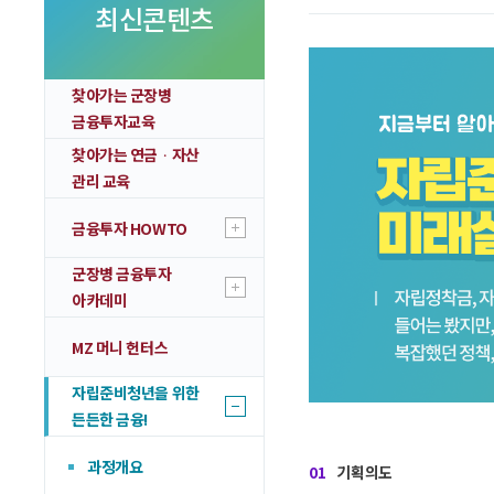
투자 이야기
최신콘텐츠
실전투자 Insight
찾아가는 군장병
금융투자교육
찾아가는 연금ᆞ자산
관리 교육
금융투자 HOWTO
군장병 금융투자
아카데미
MZ 머니 헌터스
자립준비청년을 위한
든든한 금융!
과정개요
01
기획의도