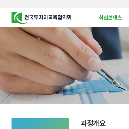
최신콘텐츠
알고 투자하면
찾아가는 군장병 금
꿈이 커집니다
찾아가는 연금ᆞ자산
금융투자 HOWTO
KOREA COUNCIL FOR
INVESTOR EDUCATION
군장병 금융투자 아
MZ 머니 헌터스
자립준비청년을 위한 든
투자&세테크 Know
1:1 자산관리법
과정개요