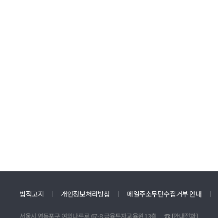
법적고지
개인정보처리방침
메일주소무단수집거부 안내
서울시 영등포구 여의나루로 67-8 금융투자교육원 13층
☎
[안내전화]