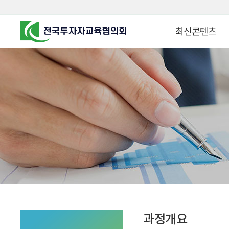
최신콘텐츠
알고 투자하면
찾아가는 군장병 금
꿈이 커집니다
찾아가는 연금ᆞ자산
금융투자 HOWTO
KOREA COUNCIL FOR
INVESTOR EDUCATION
군장병 금융투자 아
MZ 머니 헌터스
자립준비청년을 위한 든
투자&세테크 Know
1:1 자산관리법
과정개요