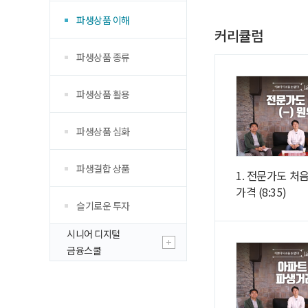
파생상품 이해
커리큘럼
파생상품 종류
파생상품 활용
파생상품 심화
파생결합 상품
1. 전문가도 처음
가격 (8:35)
슬기로운 투자
시니어 디지털
금융스쿨