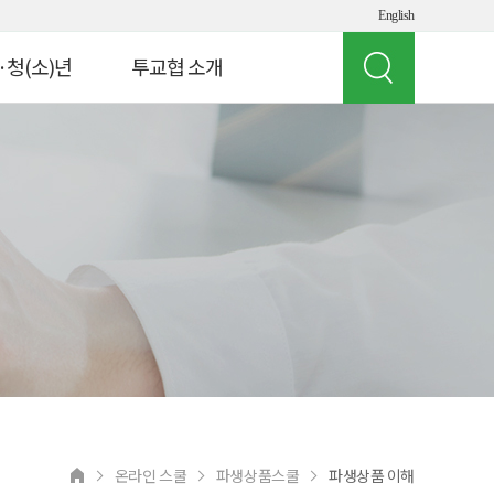
English
·청(소)년
투교협 소개
인사말
 빌리지
투교협 소개
게임 체험
주요 사업
여의도 경제버스
오시는 길
뮤지컬 '아임유'
공지사항
청소년
상담 연락처
교원연수
 실험실
온라인 스쿨
파생상품스쿨
파생상품 이해