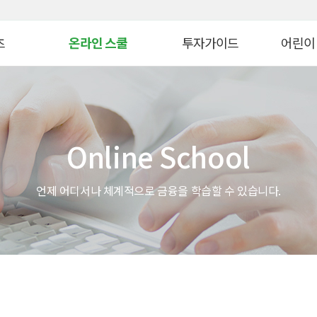
대메뉴 바로가기
본문 바로가기
츠
온라인 스쿨
투자가이드
어린이
병 금융투자교육
연금 스쿨
생애자산관리
늘봄교육
ᆞ자산 관리 교육
ETF 스쿨
증권투자
파이낸셜
Online School
WTO
생애자산관리스쿨
펀드투자
모의투자
자 아카데미
대체투자스쿨
연금관리
꿈꾸는 
언제 어디서나 체계적으로 금융을 학습할 수 있습니다.
스
파생상품스쿨
세제&절세
금융투자 
시니어 디지털 금융스쿨
투자 Tip
어린이&
위한 든든한 금융!
Knowhow
초보투자자 길라잡이
온라인 
법
기타 콘텐츠
금융투자