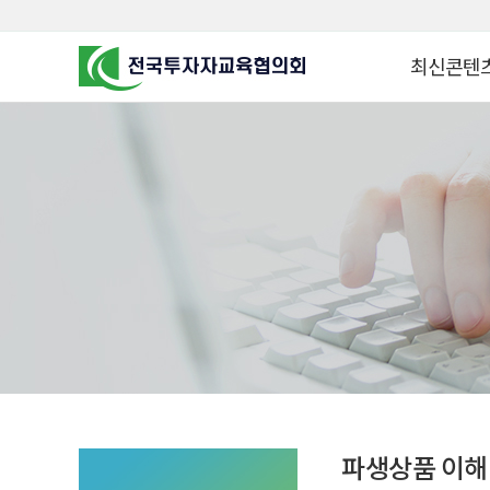
최신콘텐
알고 투자하면
찾아가는 군장
꿈이 커집니다
찾아가는 연금
금융투자 HO
KOREA COUNCIL FOR
INVESTOR EDUCATION
군장병 금융투
MZ 머니 헌터
자립준비청년을 
투자&세테크 
1:1 자산관리
파생상품 이해