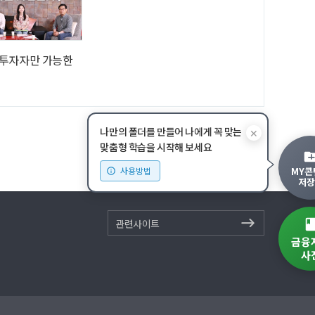
전문투자자만 가능한
나만의 폴더를 만들어 나에게 꼭 맞는
✕
맞춤형 학습을 시작해 보세요
MY콘
사용방법
저장
관련사이트
금융
사