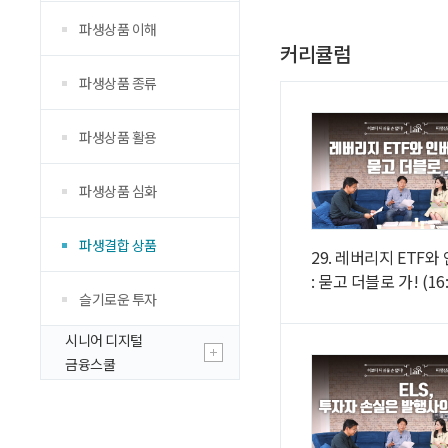
파생상품 이해
커리큘럼
파생상품 종류
파생상품 활용
파생상품 심화
파생결합 상품
29. 레버리지 ETF와
: 묻고 더블로 가! (16:
슬기로운 투자
시니어 디지털
금융스쿨