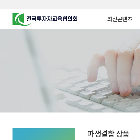
최신콘텐츠
알고 투자하면
찾아가는 군장병 금
꿈이 커집니다
찾아가는 연금ᆞ자산
금융투자 HOWTO
KOREA COUNCIL FOR
INVESTOR EDUCATION
군장병 금융투자 아
MZ 머니 헌터스
자립준비청년을 위한 든
투자&세테크 Know
1:1 자산관리법
파생결합 상품