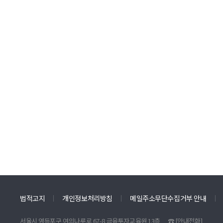
법적고지
개인정보처리방침
메일주소무단수집거부 안내
서울시 영등포구 여의나루로 67-8 금융투자교육원 13층
☎
[안내전화]