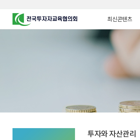
최신콘텐츠
알고 투자하면
찾아가는 군장병 금
꿈이 커집니다
찾아가는 연금ᆞ자산
금융투자 HOWTO
KOREA COUNCIL FOR
INVESTOR EDUCATION
군장병 금융투자 아
MZ 머니 헌터스
자립준비청년을 위한 든
투자&세테크 Know
1:1 자산관리법
투자와 자산관리