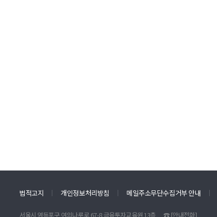
법적고지
개인정보처리방침
메일주소무단수집거부 안내
서울시 영등포구 여의나루로 67-8 금융투자교육원 13층
☎
[안내전화]