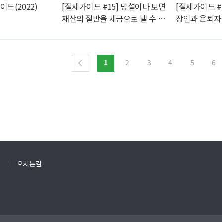
드(2022)
[절세가이드 #15] 망설이다 보면
[절세가이드 #
재산의 절반을 세금으로 낼 수 있
장인과 은퇴자
다? 금융상품 증여 활용
이다?
1
2
3
4
5
6
오시는길