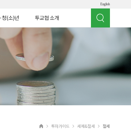
English
·청(소)년
투교협 소개
인사말
 빌리지
투교협 소개
게임 체험
주요 사업
여의도 경제버스
오시는 길
뮤지컬 '아임유'
공지사항
청소년
상담 연락처
교원연수
 실험실
투자가이드
세제&절세
절세