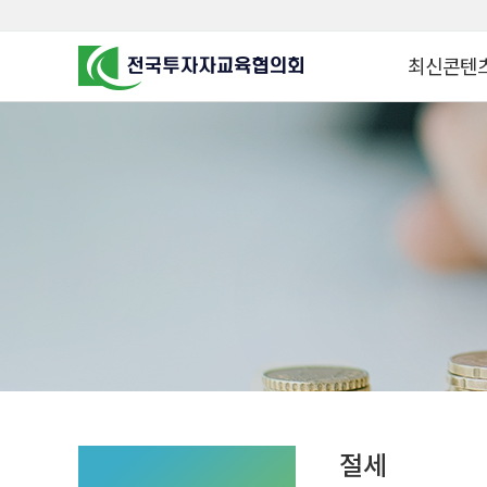
최신콘텐
알고 투자하면
찾아가는 군장
꿈이 커집니다
찾아가는 연금
금융투자 HO
KOREA COUNCIL FOR
INVESTOR EDUCATION
군장병 금융투
MZ 머니 헌터
자립준비청년을 
투자&세테크 
1:1 자산관리
절세