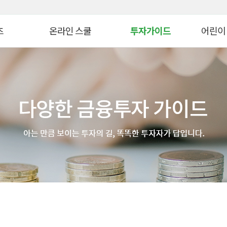
대메뉴 바로가기
본문 바로가기
츠
온라인 스쿨
투자가이드
어린이
병 금융투자교육
연금 스쿨
생애자산관리
늘봄교육
ᆞ자산 관리 교육
ETF 스쿨
증권투자
파이낸셜
WTO
생애자산관리스쿨
펀드투자
모의투자
자 아카데미
대체투자스쿨
연금관리
꿈꾸는 
스
파생상품스쿨
세제&절세
금융투자 
시니어 디지털 금융스쿨
투자 Tip
어린이&
위한 든든한 금융!
Knowhow
초보투자자 길라잡이
온라인 
법
기타 콘텐츠
금융투자