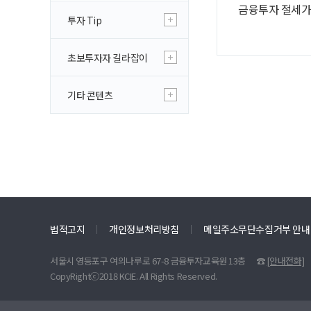
금융투자 절세가이
투자 Tip
초보투자자 길라잡이
기타 콘텐츠
법적고지
개인정보처리방침
메일주소무단수집거부 안내
서울시 영등포구 여의나루로 67-8 금융투자교육원 13층
☎
[안내전화]
CopyRightⓒ2018 KCIE. All Rights Reserved.