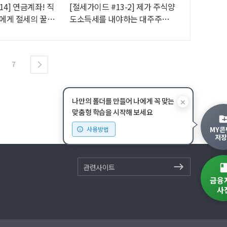
14] 연금계좌! 직
[절세가이드 #13-2] 제가 주식양
에게 절세의 꿀팁
도소득세를 내야하는 대주주라
구요?
7
나만의 폴더를 만들어 나에게 꼭 맞는
✕
맞춤형 학습을 시작해 보세요
MY콘
사용방법
저장
관련사이트
금융
사