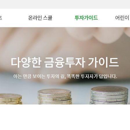
대메뉴 바로가기
본문 바로가기
츠
온라인 스쿨
투자가이드
어린이
병 금융투자교육
연금 스쿨
생애자산관리
늘봄교육
ᆞ자산 관리 교육
ETF 스쿨
증권투자
파이낸셜
WTO
생애자산관리스쿨
펀드투자
모의투자
자 아카데미
대체투자스쿨
연금관리
꿈꾸는 
스
파생상품스쿨
세제&절세
금융투자 
시니어 디지털 금융스쿨
투자 Tip
어린이&
위한 든든한 금융!
Knowhow
초보투자자 길라잡이
온라인 
법
기타 콘텐츠
금융투자