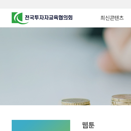
최신콘텐츠
알고 투자하면
찾아가는 군장병 금
꿈이 커집니다
찾아가는 연금ᆞ자산
금융투자 HOWTO
KOREA COUNCIL FOR
INVESTOR EDUCATION
군장병 금융투자 아
MZ 머니 헌터스
자립준비청년을 위한 든
투자&세테크 Know
1:1 자산관리법
웹툰