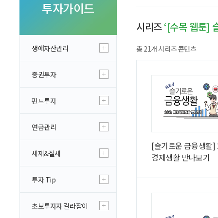
투자 이야기
투자가이드
실전투자 Insight
시리즈
‘[수목 웹툰]
생애자산관리
총 21개 시리즈 콘텐츠
증권투자
펀드투자
연금관리
[슬기로운 금융생활] 
세제&절세
경제생활 만나보기
투자 Tip
초보투자자 길라잡이