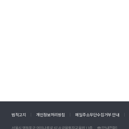
법적고지
개인정보처리방침
메일주소무단수집거부 안내
서울시 영등포구 여의나루로 67-8 금융투자교육원 13층
☎
[안내전화]