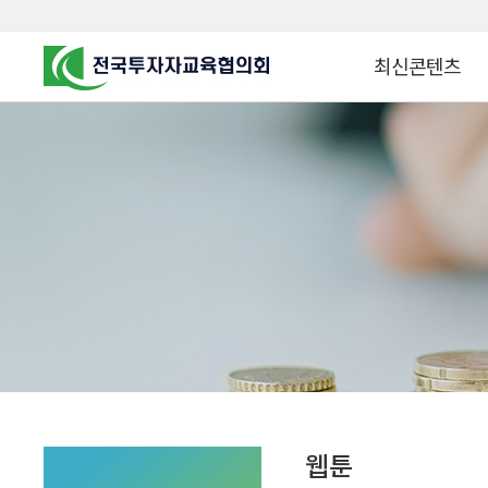
최신콘텐츠
알고 투자하면
찾아가는 군장병 금
꿈이 커집니다
찾아가는 연금ᆞ자산
금융투자 HOWTO
KOREA COUNCIL FOR
INVESTOR EDUCATION
군장병 금융투자 아
MZ 머니 헌터스
자립준비청년을 위한 든
투자&세테크 Know
1:1 자산관리법
웹툰