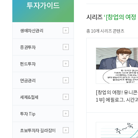
투자 이야기
투자가이드
실전투자 Insight
시리즈
‘[창업의 여정
생애자산관리
총 10개 시리즈 콘텐츠
증권투자
펀드투자
연금관리
[창업의 여정! 유니콘
세제&절세
1부] 에필로그. 시간
등하지 않다
투자 Tip
초보투자자 길라잡이