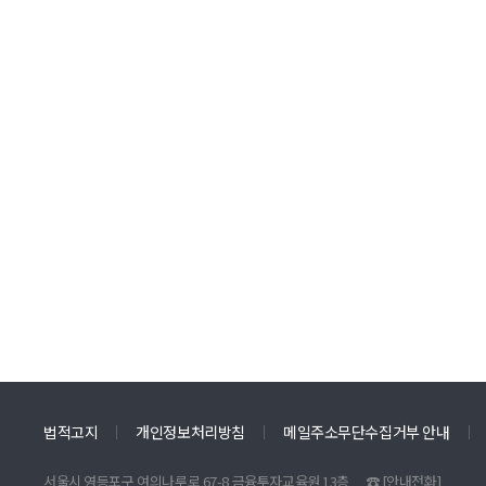
법적고지
개인정보처리방침
메일주소무단수집거부 안내
서울시 영등포구 여의나루로 67-8 금융투자교육원 13층
☎
[안내전화]