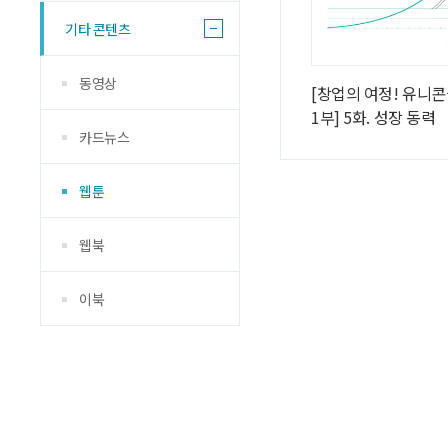
기타 콘텐츠
동영상
[창업의 여정! 유니콘
1부] 5화. 성장 동력
카드뉴스
웹툰
웹북
이북